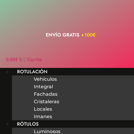
Ir
al
contenido
ENVÍO GRATIS
+100€
0,00
€
0
Carrito
ROTULACIÓN
Vehículos
Integral
Fachadas
Cristaleras
Locales
Imanes
RÓTULOS
Luminosos