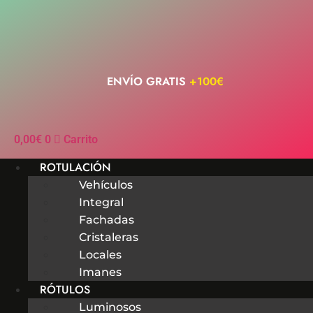
Ir
al
contenido
ENVÍO GRATIS
+100€
0,00
€
0
Carrito
ROTULACIÓN
Vehículos
Integral
Fachadas
Cristaleras
Locales
Imanes
RÓTULOS
Luminosos