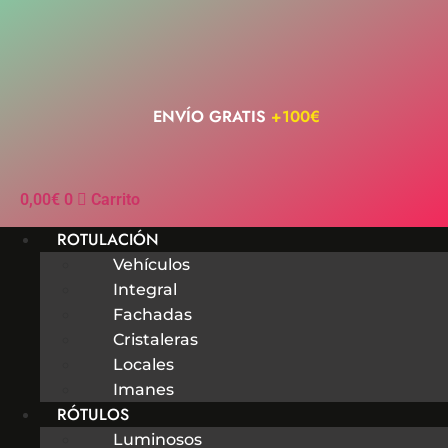
Ir
al
contenido
ENVÍO GRATIS
+100€
0,00
€
0
Carrito
ROTULACIÓN
Vehículos
Integral
Fachadas
Cristaleras
Locales
Imanes
RÓTULOS
Luminosos