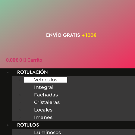
Ir
al
contenido
ENVÍO GRATIS
+100€
0,00
€
0
Carrito
ROTULACIÓN
Vehículos
Integral
Fachadas
Cristaleras
Locales
Imanes
RÓTULOS
Luminosos